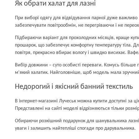
Як обрати халат для лазні
При виборі одягу для відвідування парної дуже важливо 
забезпечувати повітрообмін, не перегріваючи і не перео
Підбираючи варіант для прохолодних місяців, краще куп
прошарок, що забезпечує комфортну температуру тіла. Для
повітря, прекрасно вбирає вологу і швидко висихає. Ваф
Вибір довжини – суто особисті переваги. Комусь більше п
м'який халатик. Найголовніше, щоб модель мала зручний 
Недорогий і якісний банний текстиль
В інтернет-магазині Лучеськ можна купити доступні за цін
Представлені на сайті моделі відрізняються тільки розмі
Обираючи розкішний подарунок для шанувальника лазні а
уваги і залишить найтепліші спогади про дарувальника.