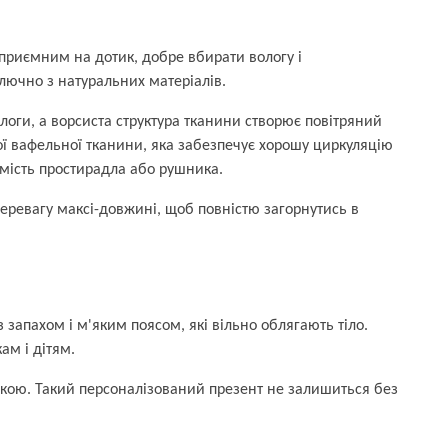
 приємним на дотик, добре вбирати вологу і
лючно з натуральних матеріалів.
оги, а ворсиста структура тканини створює повітряний
кої вафельної тканини, яка забезпечує хорошу циркуляцію
амість простирадла або рушника.
перевагу максі-довжині, щоб повністю загорнутись в
 запахом і м'яким поясом, які вільно облягають тіло.
ам і дітям.
вкою. Такий персоналізований презент не залишиться без