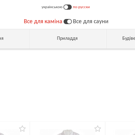
українською
по-русски
Все для каміна
Все для сауни
ня
Приладдя
Будів