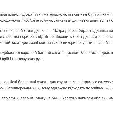
правильно підібрати тип матеріалу, який повинен бути м'яким і
холоджуючи тіло. Саме тому якісні халати для лазні шиються вик
ити махровий халат для лазні. Махра добре вбирає надлишки вол
 спекотної пори року відмінно підходить халат для сауни з лег
ельний халат для лазні можна також використовувати в парній з
одобається короткий банний халат з рукавом ¾, а хтось віддає 
крій і не сковувала рухи.
ою якісні бавовняні халати для сауни та лазні прямого силуету з
ром і є універсальними, тому однаково підходять чоловікам, жінк
бо сауни, зверніть увагу на банні халати з написом або виши