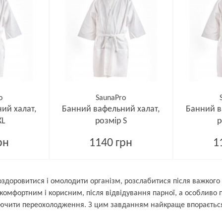
o
SaunaPro
ий халат,
Банний вафельний халат,
Банний в
XL
розмір S
р
рн
1140 грн
1
 оздоровитися і омолодити організм, розслабитися після важкого
 комфортним і корисним, після відвідування парної, а особливо
лючити переохолодження. З цим завданням найкраще впорається