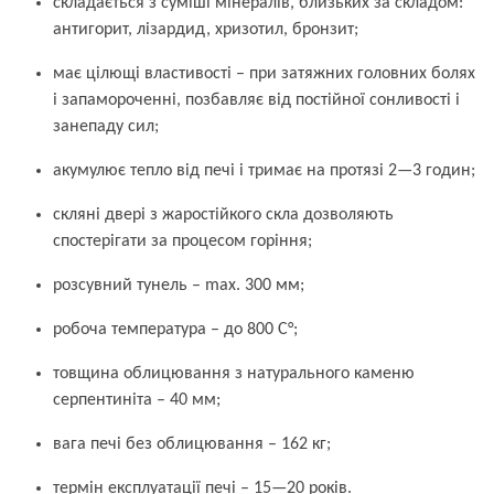
складається з суміші мінералів, близьких за складом:
антигорит, лізардид, хризотил, бронзит;
має цілющі властивості – при затяжних головних болях
і запамороченні, позбавляє від постійної сонливості і
занепаду сил;
акумулює тепло від печі і тримає на протязі 2—3 годин;
скляні двері з жаростійкого скла дозволяють
спостерігати за процесом горіння;
розсувний тунель – max. 300 мм;
робоча температура – до 800 С°;
товщина облицювання з натурального каменю
серпентиніта – 40 мм;
вага печі без облицювання – 162 кг;
термін експлуатації печі – 15—20 років.