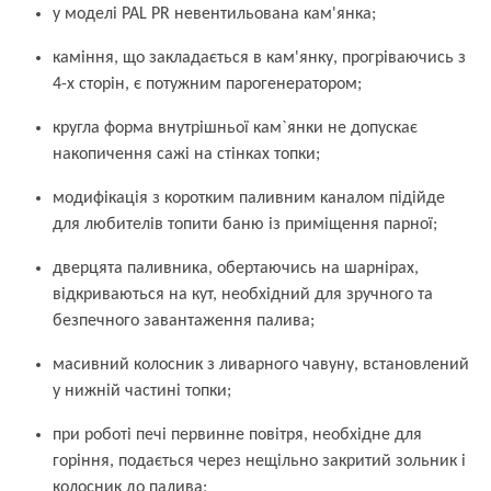
у моделі PAL PR невентильована кам'янка;
каміння, що закладається в кам'янку, прогріваючись з
4-х сторін, є потужним парогенератором;
кругла форма внутрішньої кам`янки не допускає
накопичення сажі на стінках топки;
модифікація з коротким паливним каналом підійде
для любителів топити баню із приміщення парної;
дверцята паливника, обертаючись на шарнірах,
відкриваються на кут, необхідний для зручного та
безпечного завантаження палива;
масивний колосник з ливарного чавуну, встановлений
у нижній частині топки;
при роботі печі первинне повітря, необхідне для
горіння, подається через нещільно закритий зольник і
колосник до палива;