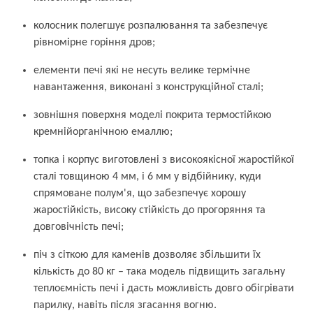
колосник полегшує розпалювання та забезпечує
рівномірне горіння дров;
елементи печі які не несуть велике термічне
навантаження, виконані з конструкційної сталі;
зовнішня поверхня моделі покрита термостійкою
кремнійорганічною емаллю;
топка і корпус виготовлені з високоякісної жаростійкої
сталі товщиною 4 мм, і 6 мм у відбійнику, куди
спрямоване полум'я, що забезпечує хорошу
жаростійкість, високу стійкість до прогоряння та
довговічність печі;
піч з сіткою для каменів дозволяє збільшити їх
кількість до 80 кг – така модель підвищить загальну
теплоємність печі і дасть можливість довго обігрівати
парилку, навіть після згасання вогню.