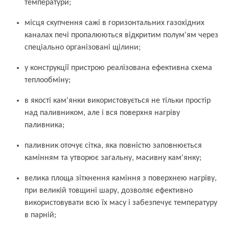
температури;
місця скупчення сажі в горизонтальних газохідних
каналах печі пропалюються відкритим полум'ям через
спеціально організовані щілини;
у конструкції пристрою реалізована ефективна схема
теплообміну;
в якості кам'янки використовується не тільки простір
над паливником, але і вся поверхня нагріву
паливника;
паливник оточує сітка, яка повністю заповнюється
камінням та утворює загальну, масивну кам'янку;
велика площа зіткнення каміння з поверхнею нагріву,
при великій товщині шару, дозволяє ефективно
використовувати всю їх масу і забезпечує температуру
в парній;