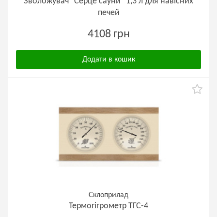
Зволожувач "Серце сауни" 1,3 л для навісних
печей
4108 грн
Додати в кошик
Склоприлад
Термогігрометр ТГС-4