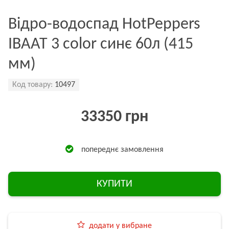
Відро-водоспад HotPeppers
ІВААТ 3 color синє 60л (415
мм)
Код товару:
10497
33350 грн
попереднє замовлення
КУПИТИ
додати у вибране