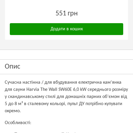
551 грн
Додати в кошик
Опис
Сучасна настінна / для вбудування електрична кам'янка
для сауни Harvia The Wall SW60E 6,0 kW середнього розміру
у скандинавському стилі для домашніх парних об'ємом від
5 до 8 м³ в сталевому кольорі, пульт ДУ потрібно купувати
окремо.
Особливості: