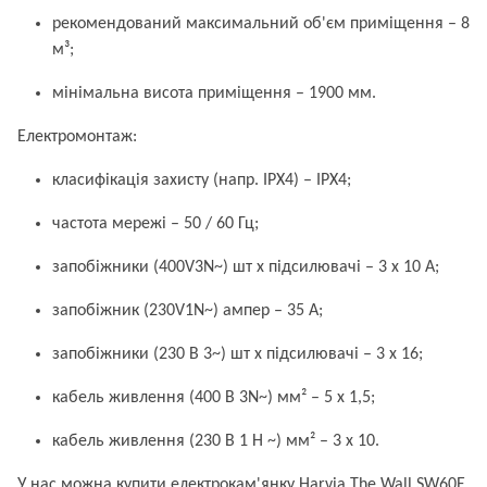
рекомендований максимальний об'єм приміщення – 8
м³;
мінімальна висота приміщення – 1900 мм.
Електромонтаж:
класифікація захисту (напр. IPX4) – IPX4;
частота мережі – 50 / 60 Гц;
запобіжники (400V3N~) шт х підсилювачі – 3 x 10 А;
запобіжник (230V1N~) ампер – 35 А;
запобіжники (230 В 3~) шт х підсилювачі – 3 x 16;
кабель живлення (400 В 3N~) мм² – 5 x 1,5;
кабель живлення (230 В 1 Н ~) мм² – 3 x 10.
У нас можна купити електрокам'янку Harvia The Wall SW60E