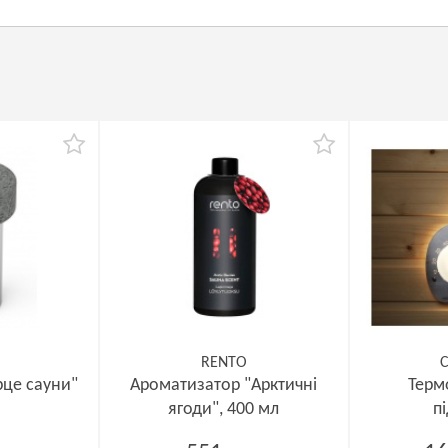
RENTO
C
рце сауни"
Ароматизатор "Арктичні
Терм
ягоди", 400 мл
п