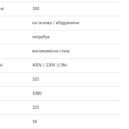
 кг
100
на основу / вбудування
потребує
високоякісна сталь
жі
400V / 230V 1/3N~
325
1080
325
18