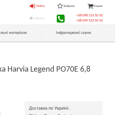
Увійти
Вибране
Кошик
+38 098 533 50 50
Офлайн
+38 099 533 50 50
ельні матеріали
Інфрачервоні сауни
а Harvia Legend PO70E 6,8
Доставка по Україні:
н