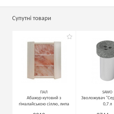
Супутні товари
ПАЛ
SAWO
Абажур кутовий з
Зволожувач "Се
гімалайською сіллю, липа
0,7 л