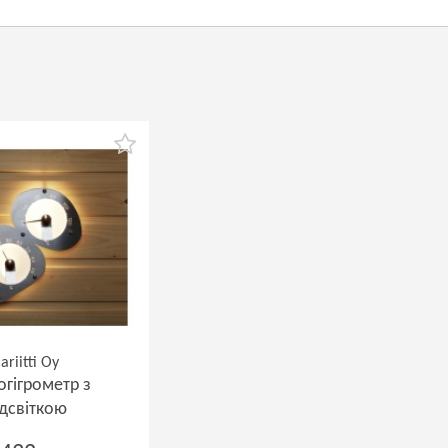
ariitti Oy
огігрометр з
ідсвіткою