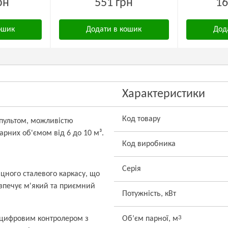
рн
551 грн
16
ошик
Додати в кошик
Дод
Характеристики
Код товару
 пультом, можливістю
арних об'ємом від 6 до 10 м³.
Код виробника
Серія
іцного сталевого каркасу, що
езпечує м'який та приємний
Потужність, кВт
3
 цифровим контролером з
Об’єм парної, м