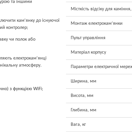
турою та іншими
Місткість відсіку для каміння,
ключити кам'янку до існуючої
Монтаж електрокам’янки
ий контролер;
Пульт управління
авку чи полок або
Матеріал корпусу
оляють електрокам'янці
унікальну атмосферу.
Параметри електричної мере
Ширина, мм
но) з функцією WiFi;
Висота, мм
Глибина, мм
Вага, кг