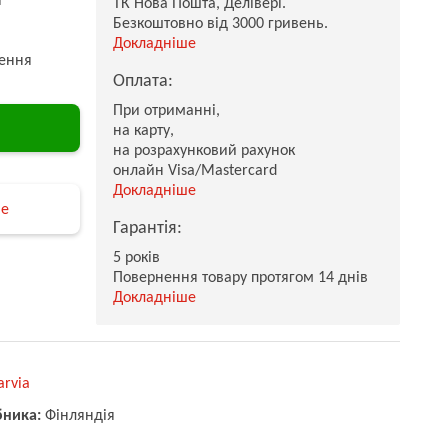
ТК Нова Пошта, Делівері.
Безкоштовно від 3000 гривень.
Докладніше
ення
Оплата:
При отриманні,
на карту,
на розрахунковий рахунок
онлайн Visa/Mastercard
Докладніше
не
Гарантія:
5 років
Повернення товару протягом 14 днів
Докладніше
arvia
бника:
Фінляндія