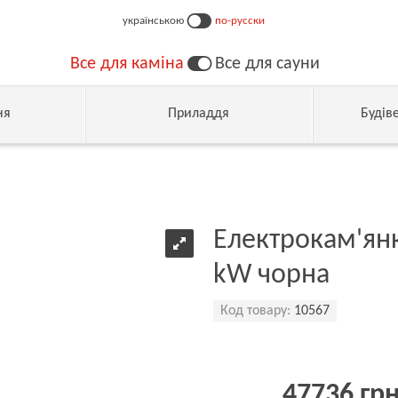
українською
по-русски
Все для каміна
Все для сауни
ня
Приладдя
Будів
Електрокам'янк
kW чорна
Код товару:
10567
47736 гр