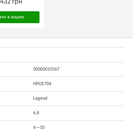
432 грн
ати в кошик
00000010567
HPOE704
Legend
6,8
6—10