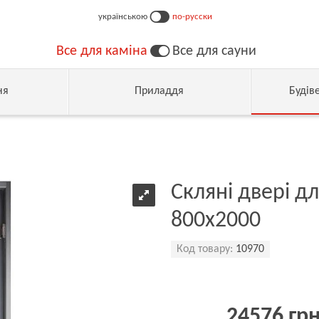
українською
по-русски
Все для каміна
Все для сауни
ня
Приладдя
Будів
Скляні двері дл
800х2000
Код товару:
10970
24576 гр