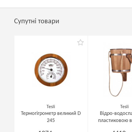
Супутні товари
Tesli
Tesli
Термогігрометр великий D
Відро-водоспа
245
пластиковою 