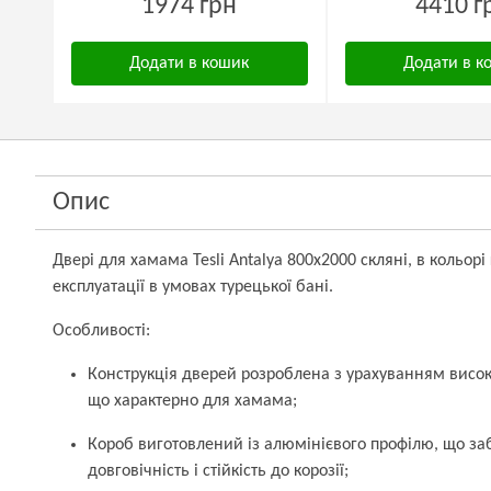
1974 грн
4410 г
Додати в кошик
Додати в к
Опис
Двері для хамама Tesli Antalya 800х2000 скляні, в кольорі
експлуатації в умовах турецької бані.
Особливості:
Конструкція дверей розроблена з урахуванням високо
що характерно для хамама;
Короб виготовлений із алюмінієвого профілю, що заб
довговічність і стійкість до корозії;