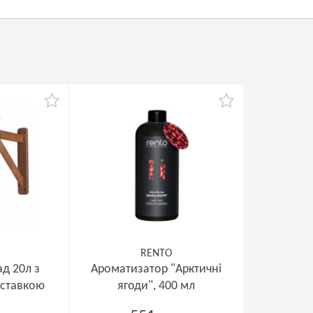
RENTO
д 20л з
Ароматизатор "Арктичні
вставкою
ягоди", 400 мл