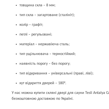
товщина скла – 8 мм;
тип скла – загартоване (сталініт);
колір – графіт;
петлі – регульовані;
матеріал – нержавіюча сталь;
тип ущільнювача – термостійкий;
наявність порогу – без порогу;
тип відкривання – універсальні (праві, ліві);
кут відкриття дверей – 180°.
У нас можна купити скляні двері для сауни Tesli Antalya G
безкоштовною доставкою по Україні.