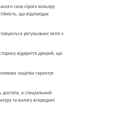
аного скла сірого кольору
стійкість, що відповідає
товуються регульовані петлі з
сторону відкриття дверей, що
оликова защіпка гарантує
ь доступу, а спеціальний
туру та вологу всередині