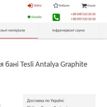
Увійти
Вибране
Кошик
+38 098 533 50 50
Онлайн
+38 099 533 50 50
ельні матеріали
Інфрачервоні сауни
я бані Tesli Antalya Graphite
Доставка по Україні:
н