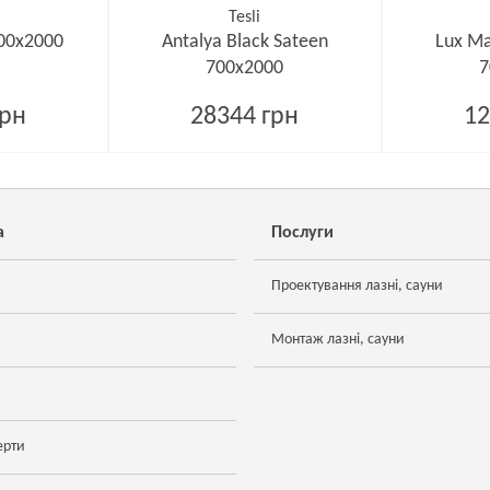
Tesli
800х2000
Antalya Black Sateen
Lux Ma
700х2000
7
грн
28344 грн
12
а
Послуги
Проектування лазні, сауни
Монтаж лазні, сауни
ерти