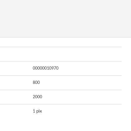
00000010970
800
2000
1 рік