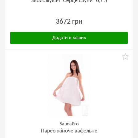
Зволожувач "Серце сауни" 0,7 л
3672 грн
Додати в кошик
SaunaPro
Парео жіноче вафельне