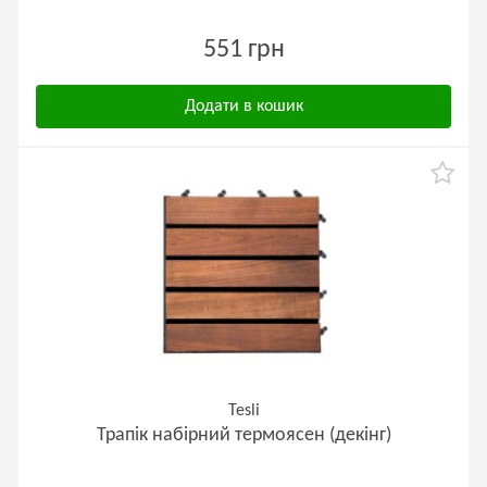
551 грн
Додати в кошик
Tesli
Трапік набірний термоясен (декінг)