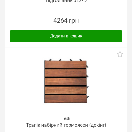
Підголівник 512-D
4264 грн
Додати в кошик
Tesli
Трапік набірний термоясен (декінг)