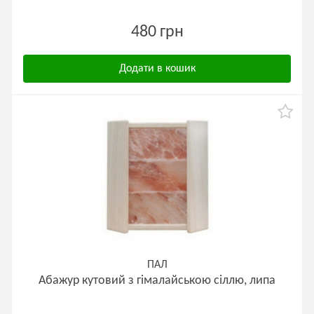
480 грн
Додати в кошик
ПАЛ
Абажур кутовий з гімалайською сіллю, липа