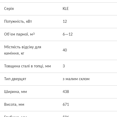
Серія
KLE
Потужність, кВт
12
3
Об’єм парної, м
6—12
Місткість відсіку для
40
каміння, кг
Товщина сталі в топці, мм
3
Тип дверцят
з малим склом
Ширина, мм
438
Висота, мм
671