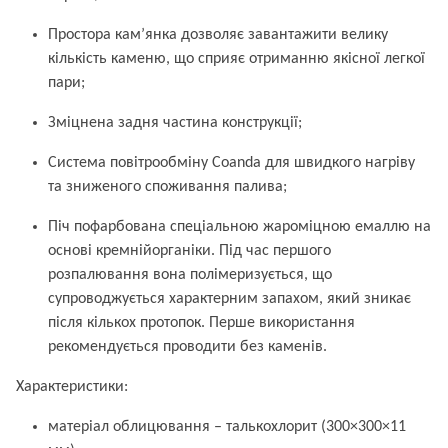
Простора кам’янка дозволяє завантажити велику
кількість каменю, що сприяє отриманню якісної легкої
пари;
Зміцнена задня частина конструкції;
Система повітрообміну Coanda для швидкого нагріву
та зниженого споживання палива;
Піч пофарбована спеціальною жароміцною емаллю на
основі кремнійорганіки. Під час першого
розпалювання вона полімеризується, що
супроводжується характерним запахом, який зникає
після кількох протопок. Перше використання
рекомендується проводити без каменів.
Характеристики:
матеріал облицювання – талькохлорит (300×300×11