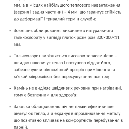
мм, а в місцях найбільшого теплового навантаження
(верхня і задня частини) – 4 мм, що гарантує стійкість
до деформації і тривалий термін служби;
Зовнішнє облицювання виконане з натурального
талькохлориту у вигляді плиток розміром 300×300×11
мм;
Талькохлорит вирізняється високою теплоємністю –
швидко накопичує тепло і поступово віддає його,
забезпечуючи рівномірний прогрів приміщення та
м’який мікроклімат без пересушування повітря;
Камінь не виділяє шкідливих речовин при нагріванні,
тому є безпечним для здоров’я;
Завдяки облицюванню піч не тільки ефективніше
акумулює тепло, а й екранує випромінювання металу,
що позитивно впливає на комфортність перебування в
парній;