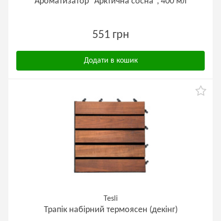
Ароматизатор "Арктична сосна", 400 мл
551 грн
Додати в кошик
Tesli
Трапік набірний термоясен (декінг)