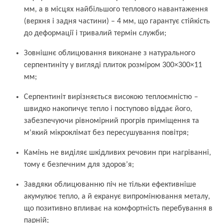
мм, а в місцях найбільшого теплового навантаження
(верхня і задня частини) – 4 мм, що гарантує стійкість
до деформації і тривалий термін служби;
Зовнішнє облицювання виконане з натурального
серпентиніту у вигляді плиток розміром 300×300×11
мм;
Серпентиніт вирізняється високою теплоємністю –
швидко накопичує тепло і поступово віддає його,
забезпечуючи рівномірний прогрів приміщення та
м’який мікроклімат без пересушування повітря;
Камінь не виділяє шкідливих речовин при нагріванні,
тому є безпечним для здоров’я;
Завдяки облицюванню піч не тільки ефективніше
акумулює тепло, а й екранує випромінювання металу,
що позитивно впливає на комфортність перебування в
парній;