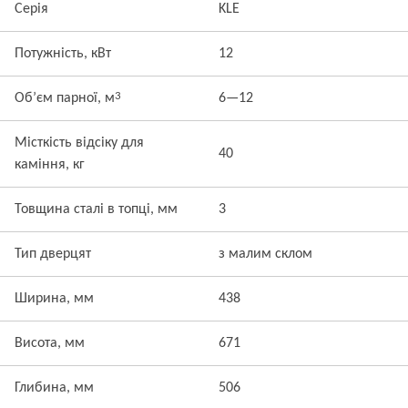
Серія
KLE
Потужність, кВт
12
3
Об’єм парної, м
6—12
Місткість відсіку для
40
каміння, кг
Товщина сталі в топці, мм
3
Тип дверцят
з малим склом
Ширина, мм
438
Висота, мм
671
Глибина, мм
506