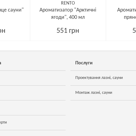
RENTO
рце сауни"
Ароматизатор "Арктичні
Аромати
ягоди", 400 мл
прян
рн
551 грн
5
а
Послуги
Проектування лазні, сауни
Монтаж лазні, сауни
ерти