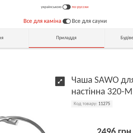
українською
по-русски
Все для каміна
Все для сауни
ня
Приладдя
Будів
Чаша SAWO для
настінна 320-M
Код товару:
11275
2496 грн