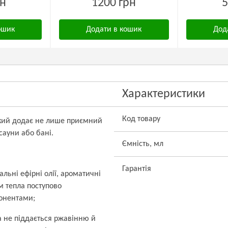
рн
1200 грн
5
ошик
Додати в кошик
Дод
Характеристики
Код товару
який додає не лише приємний
сауни або бані.
Ємність, мл
Гарантія
ьні ефірні олії, ароматичні
ом тепла поступово
онентами;
ка не піддається ржавінню й