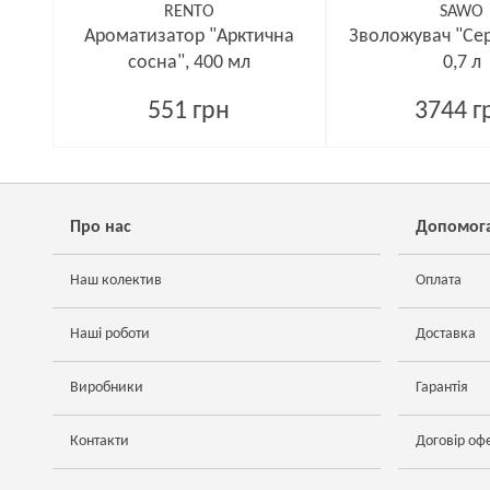
RENTO
SAWO
Ароматизатор "Арктична
Зволожувач "Се
сосна", 400 мл
0,7 л
551 грн
3744 г
Про нас
Допомог
Наш колектив
Оплата
Наші роботи
Доставка
Виробники
Гарантія
Контакти
Договір оф