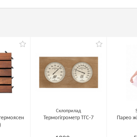
Склоприлад
 термоясен
Термогігрометр ТГС-7
Парео ж
)