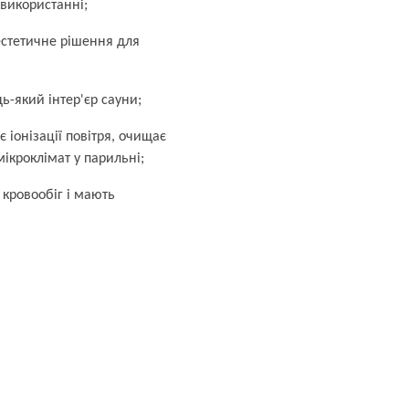
 використанні;
естетичне рішення для
ь-який інтер'єр сауни;
 іонізації повітря, очищає
ікроклімат у парильні;
 кровообіг і мають