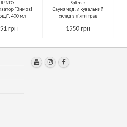
RENTO
Spitzner
затор "Зимові
Саунамед, лікувальний
ощі", 400 мл
склад з п'яти трав
51 грн
1550 грн