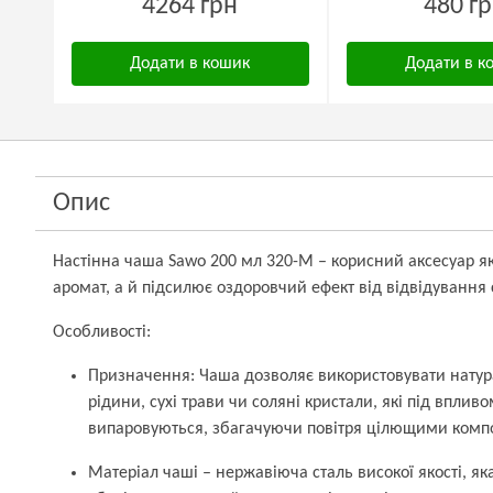
4264 грн
480 г
Додати в кошик
Додати в к
Опис
Настінна чаша Sawo 200 мл 320-M – корисний аксесуар 
аромат, а й підсилює оздоровчий ефект від відвідування 
Особливості:
Призначення: Чаша дозволяє використовувати натурал
рідини, сухі трави чи соляні кристали, які під вплив
випаровуються, збагачуючи повітря цілющими комп
Матеріал чаші – нержавіюча сталь високої якості, я