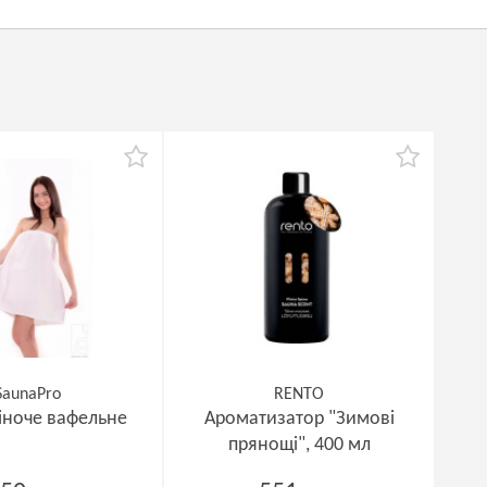
SaunaPro
RENTO
іноче вафельне
Ароматизатор "Зимові
прянощі", 400 мл