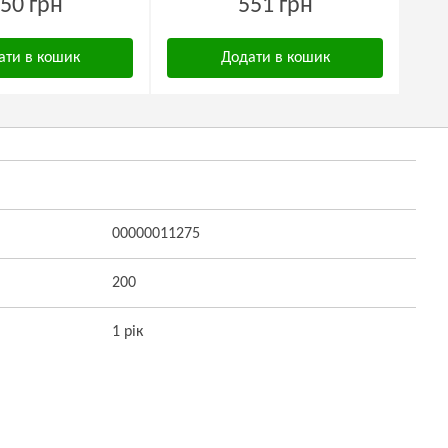
50 грн
551 грн
ати в кошик
Додати в кошик
00000011275
200
1 рік