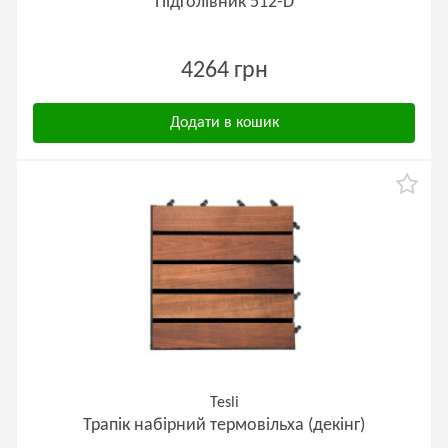
Підголівник 512-D
4264 грн
Додати в кошик
Tesli
Трапік набірний термовільха (декінг)