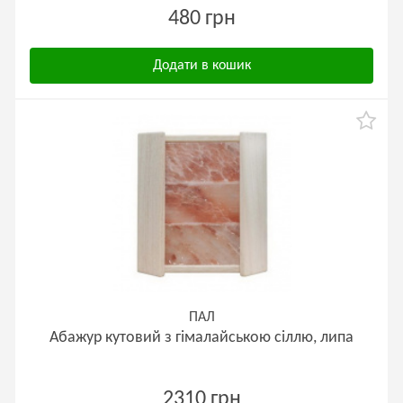
480 грн
Додати в кошик
ПАЛ
Абажур кутовий з гімалайською сіллю, липа
2310 грн