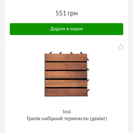
551 грн
Додати в кошик
Tesli
Трапік набірний термоясен (декінг)