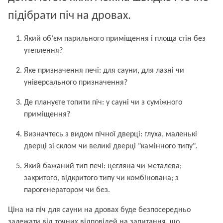
підібрати піч на дровах.
Який об’єм парильного приміщення і площа стін без
утеплення?
Яке призначення печі: для сауни, для лазні чи
універсального призначення?
Де плануєте топити піч: у сауні чи з суміжного
приміщення?
Визначтесь з видом пічної дверці: глуха, маленькі
дверці зі склом чи великі дверці "камінного типу".
Який бажаний тип печі: цегляна чи металева;
закритого, відкритого типу чи комбінована; з
парогенератором чи без.
Ціна на піч для сауни на дровах буде безпосередньо
залежати від точних відповідей на запитання, що