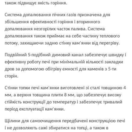
також підвищує якість горіння.
Система допалювання пічних газів призначена для
збільшення ефективності горіння і вторинного
допалювання незгорілих часток палива. Система
допалювання також приймає на себе частину теплового
потоку, захищаючи задню стінку кам'янки від перегріву.
Подвійний S-подібний димовий канал забезпечує швидку і
ефективну роботу печі при мінімальній кількості закладки
дров за допомогою обігріву ємності для каменів з 5-ти
сторін.
Стінки топки печі кам'янки виготовлені зі сталі товщиною 4
мм, а верхня товщина плити 8 мм, що забезпечує високу
стійкість конструкції до температур і забезпечує тривалий
період експлуатації кам'янки.
Щілини для самоочищення передбачені конструкцією печі
і не дозволяють сажі збиратися на топці, а також в