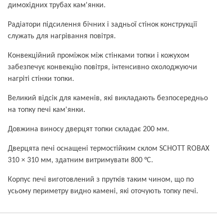
димохідних трубах кам'янки.
Радіатори підсилення бічних і задньої стінок конструкції
служать для нагрівання повітря.
Конвекційний проміжок між стінками топки і кожухом
забезпечує конвекцію повітря, інтенсивно охолоджуючи
нагріті стінки топки.
Великий відсік для каменів, які викладають безпосередньо
на топку печі кам'янки.
Довжина виносу дверцят топки складає 200 мм.
Дверцята печі оснащені термостійким склом SCHOTT ROBAX
310 × 310 мм, здатним витримувати 800 °С.
Корпус печі виготовлений з прутків таким чином, що по
усьому периметру видно камені, які оточують топку печі.