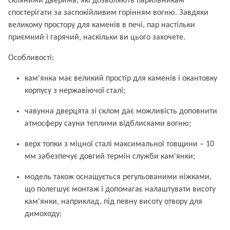
скляними дверима, які дозволяють парильникам
спостерігати за заспокійливим горінням вогню. Завдяки
великому простору для каменів в печі, пар настільки
приємний і гарячий, наскільки ви цього захочете.
Особливості:
кам'янка має великий простір для каменів і окантовку
корпусу з нержавіючої сталі;
чавунна дверцята зі склом дає можливість доповнити
атмосферу сауни теплими відблисками вогню;
верх топки з міцної сталі максимальної товщини – 10
мм забезпечує довгий термін служби кам'янки;
модель також оснащується регульованими ніжками,
що полегшує монтаж і допомагає налаштувати висоту
кам'янки, наприклад, під певну висоту отвору для
димоходу;