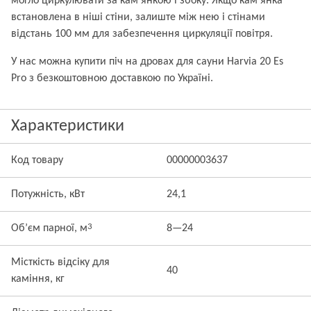
могло циркулювати за кам'янкою і збоку. Якщо кам'янка
встановлена в ніші стіни, залиште між нею і стінами
відстань 100 мм для забезпечення циркуляції повітря.
У нас можна купити піч на дровах для сауни Harvia 20 Es
Pro з безкоштовною доставкою по Україні.
Характеристики
Код товару
00000003637
Потужність, кВт
24,1
3
Об’єм парної, м
8—24
Місткість відсіку для
40
каміння, кг