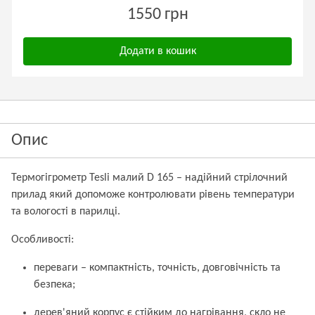
1550 грн
Додати в кошик
Опис
Термогігрометр Tesli малий D 165 – надійний стрілочний
прилад який допоможе контролювати рівень температури
та вологості в парилці.
Особливості:
переваги – компактність, точність, довговічність та
безпека;
дерев'яний корпус є стійким до нагрівання, скло не