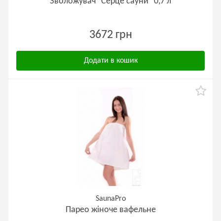
Зволожувач "Серце сауни" 0,7 л
3672 грн
Додати в кошик
SaunaPro
Парео жіноче вафельне