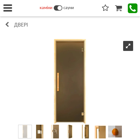
каміни
сауни
ДВЕРІ