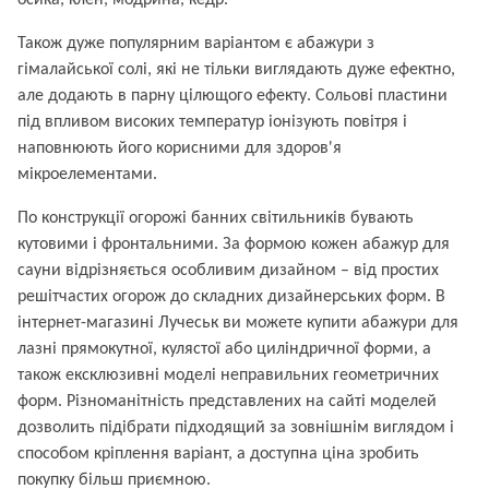
осика, клен, модрина, кедр.
Також дуже популярним варіантом є абажури з
гімалайської солі, які не тільки виглядають дуже ефектно,
але додають в парну цілющого ефекту. Сольові пластини
під впливом високих температур іонізують повітря і
наповнюють його корисними для здоров'я
мікроелементами.
По конструкції огорожі банних світильників бувають
кутовими і фронтальними. За формою кожен абажур для
сауни відрізняється особливим дизайном – від простих
решітчастих огорож до складних дизайнерських форм. В
інтернет-магазині Лучеськ ви можете купити абажури для
лазні прямокутної, кулястої або циліндричної форми, а
також ексклюзивні моделі неправильних геометричних
форм. Різноманітність представлених на сайті моделей
дозволить підібрати підходящий за зовнішнім виглядом і
способом кріплення варіант, а доступна ціна зробить
покупку більш приємною.