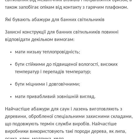
світильник від механічних впливів і потрапляння бризок, а
також запобігає опікам від контакту з гарячим плафоном.
Які бувають абажури для банних світильників
Захисні конструкції для банних світильників повинні
відповідати декільком вимогам:
мати низьку теплопровідність;
бути стійкими до підвищеної вологості, високих
температур і перепадів температур;
бути міцними і довговічними;
мати привабливий зовнішній вигляд.
Найчастіше абажури для саун і лазень виготовляють з
деревини, обробленої спеціальними захисними складами,
що подовжують термін служби виробів. Найчастіше
виробники використовують такі породи дерева, як липа,