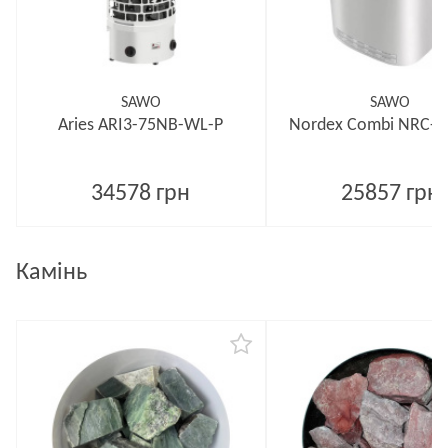
SAWO
SAWO
Aries ARI3-75NB-WL-P
Nordex Combi NRC-6
34578 грн
25857 грн
Камінь