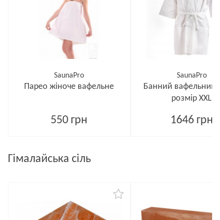
SaunaPro
SaunaPro
Парео жіноче вафельне
Банний вафельний х
розмір XXL
550 грн
1646 грн
Гімалайська сіль