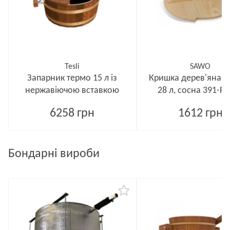
Tesli
SAWO
Запарник термо 15 л із
Кришка дерев'яна д
нержавіючою вставкою
28 л, сосна 391-P
6258 грн
1612 грн
Бондарні вироби