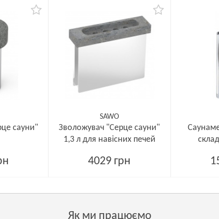
SAWO
рце сауни"
Зволожувач "Серце сауни"
Саунаме
1,3 л для навісних печей
склад
рн
4029 грн
1
Як ми працюємо