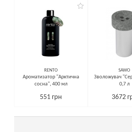
RENTO
SAWO
Ароматизатор "Арктична
Зволожувач "Се
сосна", 400 мл
0,7 л
551 грн
3672 г