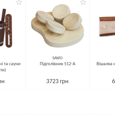
SAWO
і та сауни
Підголівник 512-А
Вішалка н
ти)
рн
3723 грн
6