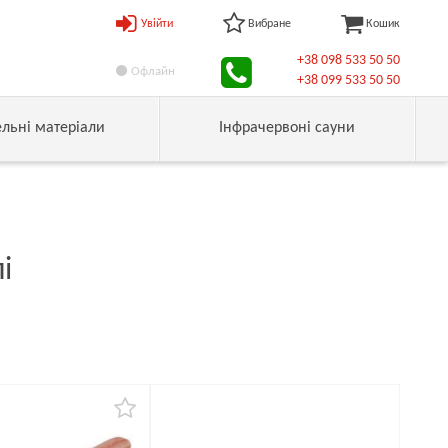
Увійти
Вибране
Кошик
+38 098 533 50 50
Офлайн
+38 099 533 50 50
ельні матеріали
Інфрачервоні сауни
і