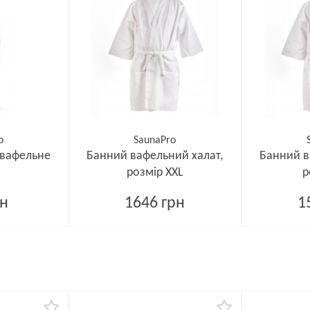
o
SaunaPro
 вафельне
Банний вафельний халат,
Банний в
розмір XXL
р
рн
1646 грн
1