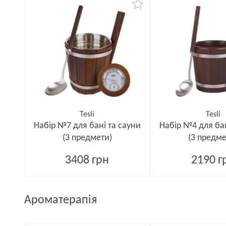
Tesli
Tesli
Набір №7 для бані та сауни
Набір №4 для бан
(3 предмети)
(3 предме
3408 грн
2190 г
Ароматерапія