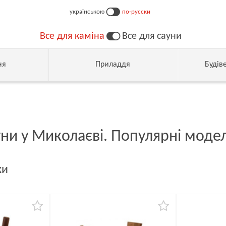
українською
по-русски
Все для каміна
Все для сауни
ня
Приладдя
Будів
уни у Миколаєві. Популярні модел
ки