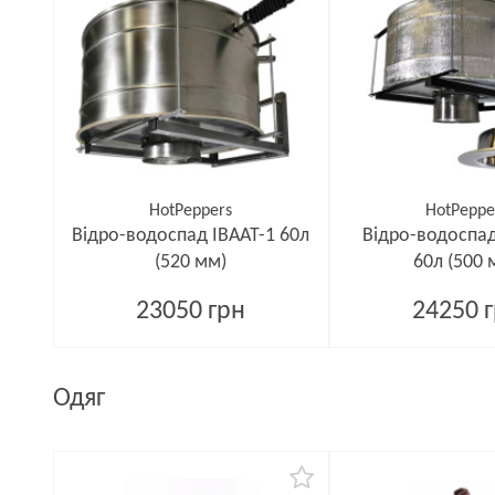
HotPeppers
HotPeppe
Відро-водоспад ІВААТ-1 60л
Відро-водоспад
(520 мм)
60л (500 
23050 грн
24250 
Одяг