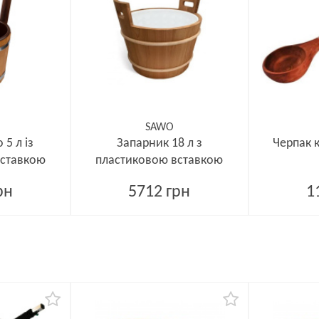
SAWO
5 л із
Запарник 18 л з
Черпак 
вставкою
пластиковою вставкою
кедр 381-D
рн
5712 грн
1