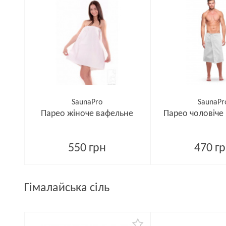
SaunaPro
SaunaPr
Парео жіноче вафельне
Парео чоловіче
550 грн
470 г
Гімалайська сіль