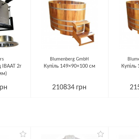
rs
Blumenberg GmbH
Blum
 ІВААТ 2r
Купіль 149×90×100 см
Купіль
мм)
грн
210834 грн
21