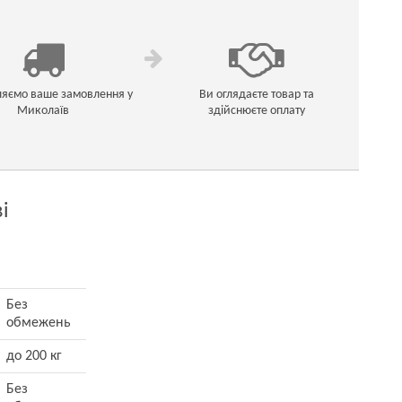
ляємо ваше замовлення у
Ви оглядаєте товар та
Миколаїв
здійснюєте оплату
і
Без
обмежень
до 200 кг
Без