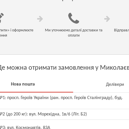
пити» і оформлюєте
Ми уточнюємо деталі доставки та
Відправ
ення
оплати
Де можна отримати замовлення у Миколаєв
Нова пошта
Делівери
1: просп. Героїв України (ран. просп. Героїв Сталінграду), буд.
2 (до 200 кг): вул. Морехідна, 1в/6 (Літ. Б2)
3: вул. Космонавтів, 83A