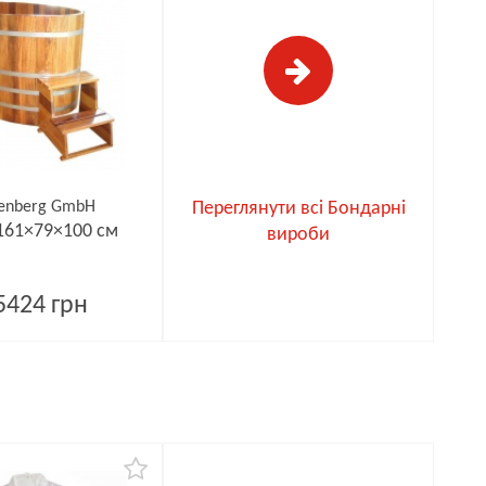
enberg GmbH
Переглянути всі Бондарні
 161×79×100 см
вироби
5424 грн