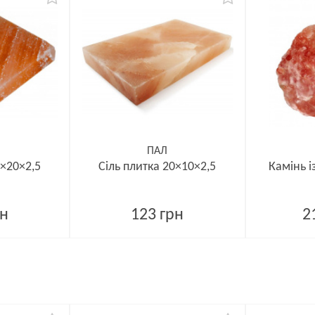
ПАЛ
0×20×2,5
Сіль плитка 20×10×2,5
Камінь із
рн
123 грн
2