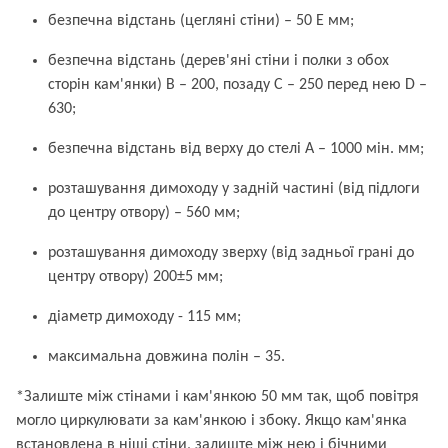
безпечна відстань (цегляні стіни) – 50 E мм;
безпечна відстань (дерев'яні стіни і полки з обох
сторін кам'янки) B – 200, позаду C – 250 перед нею D –
630;
безпечна відстань від верху до стелі A – 1000 мін. мм;
розташування димоходу у задній частині (від підлоги
до центру отвору) – 560 мм;
розташування димоходу зверху (від задньої грані до
центру отвору) 200±5 мм;
діаметр димоходу - 115 мм;
максимальна довжина полін – 35.
*Залиште між стінами і кам'янкою 50 мм так, щоб повітря
могло циркулювати за кам'янкою і збоку. Якщо кам'янка
встановлена в ніші стіни, залиште між нею і бічними