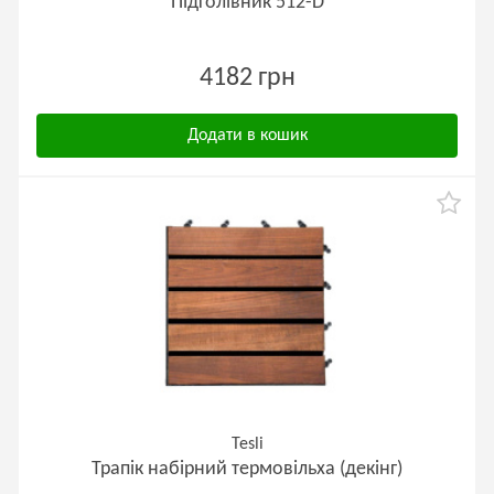
Підголівник 512-D
4182 грн
Додати в кошик
Tesli
Трапік набірний термовільха (декінг)