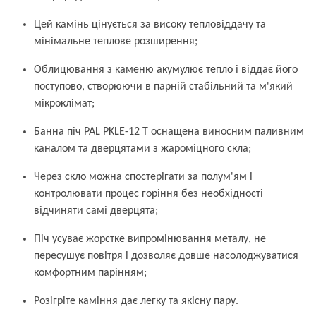
Цей камінь цінується за високу тепловіддачу та
мінімальне теплове розширення;
Облицювання з каменю акумулює тепло і віддає його
поступово, створюючи в парній стабільний та м'який
мікроклімат;
Банна піч PAL PKLE-12 T оснащена виносним паливним
каналом та дверцятами з жароміцного скла;
Через скло можна спостерігати за полум'ям і
контролювати процес горіння без необхідності
відчиняти самі дверцята;
Піч усуває жорстке випромінювання металу, не
пересушує повітря і дозволяє довше насолоджуватися
комфортним парінням;
Розігріте каміння дає легку та якісну пару.