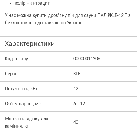
колір – антрацит.
У нас можна купити дров'яну піч для сауни ПАЛ PKLE-12 T з
безкоштовною доставкою по Україні.
Характеристики
Код товару
00000011206
Серія
KLE
Потужність, кВт
12
3
Об’єм парної, м
6—12
Місткість відсіку для
40
каміння, кг